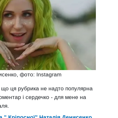
исенко, фото: Instagram
 що ця рубрика не надто популярна
оментар і сердечко - для мене на
аля.
а "
Кріпосної
" Наталія Денисенко