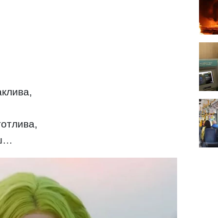
аклива,
тотлива,
иш…