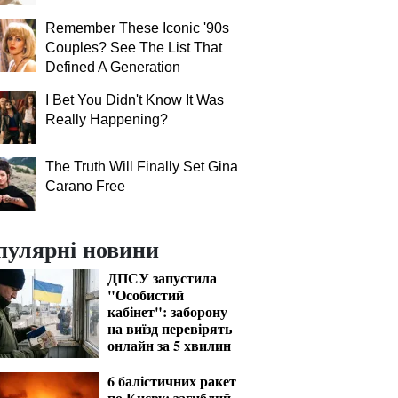
Remember These Iconic '90s
Couples? See The List That
Defined A Generation
I Bet You Didn't Know It Was
Really Happening?
The Truth Will Finally Set Gina
Carano Free
пулярні новини
ДПСУ запустила
"Особистий
кабінет": заборону
на виїзд перевірять
онлайн за 5 хвилин
6 балістичних ракет
по Києву: загиблий,