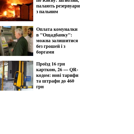
палають резервуари
з пальним
Оплата комуналки
в "Ощадбанку":
можна залишитися
без грошей і з
боргами
Проїзд 16 грн
карткою, 26 — QR-
кодом: нові тарифи
та штрафи до 460
грн