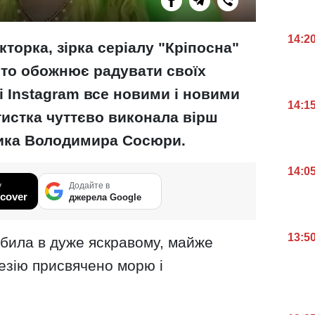
14:2
торка, зірка серіалу "Кріпосна"
сто обожнює радувати своїх
 Instagram все новими і новими
14:1
тистка чуттєво виконала вірш
ика Володимира Сосюри.
14:0
у
Додайте в
cover
джерела Google
13:5
обила в дуже яскравому, майже
оезію присвячено морю і