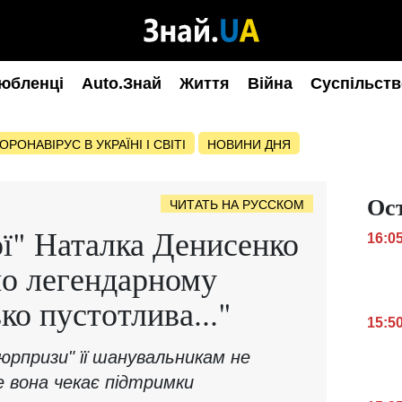
юбленці
Auto.Знай
Життя
Війна
Суспільств
ОРОНАВІРУС В УКРАЇНІ І СВІТІ
НОВИНИ ДНЯ
Ос
ЧИТАТЬ НА РУССКОМ
ої" Наталка Денисенко
16:0
но легендарному
ко пустотлива..."
15:5
юрпризи" її шанувальникам не
е вона чекає підтримки