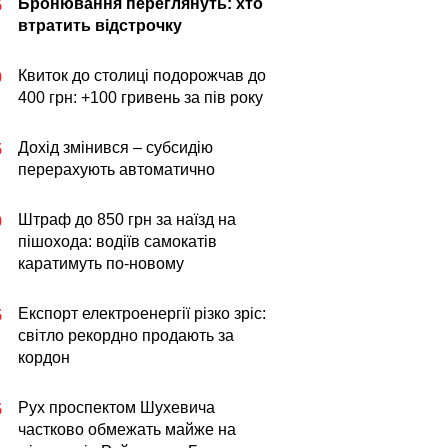
Бронювання переглянуть: хто
5
втратить відстрочку
Квиток до столиці подорожчав до
0
400 грн: +100 гривень за пів року
Дохід змінився – субсидію
5
перерахують автоматично
Штраф до 850 грн за наїзд на
0
пішохода: водіїв самокатів
каратимуть по-новому
Експорт електроенергії різко зріс:
5
світло рекордно продають за
кордон
Рух проспектом Шухевича
5
частково обмежать майже на