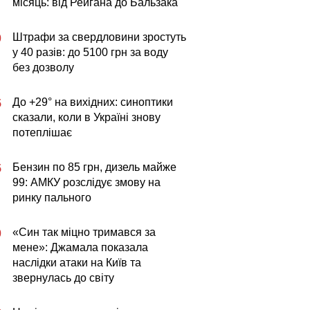
місяць: від Рейгана до Бальзака
Штрафи за свердловини зростуть
0
у 40 разів: до 5100 грн за воду
без дозволу
До +29° на вихідних: синоптики
5
сказали, коли в Україні знову
потеплішає
Бензин по 85 грн, дизель майже
5
99: АМКУ розслідує змову на
ринку пального
«Син так міцно тримався за
0
мене»: Джамала показала
наслідки атаки на Київ та
звернулась до світу