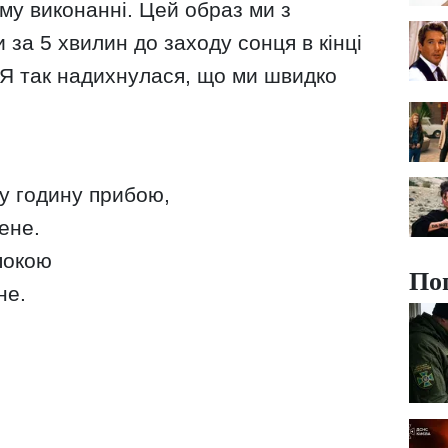
у виконанні. Цей образ ми з
за 5 хвилин до заходу сонця в кінці
. Я так надихнулася, що ми швидко
у годину прибою,
ене.
покою
По
не.