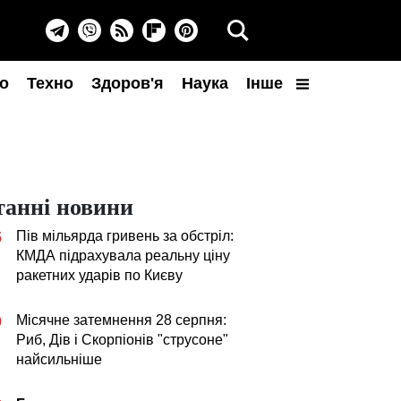
о
Техно
Здоров'я
Наука
Інше
танні новини
Пів мільярда гривень за обстріл:
5
КМДА підрахувала реальну ціну
ракетних ударів по Києву
Місячне затемнення 28 серпня:
0
Риб, Дів і Скорпіонів "струсоне"
найсильніше