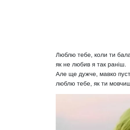
Люблю тебе, коли ти бал
як не любив я так раніш.
Але ще дужче, мавко пус
люблю тебе, як ти мовч