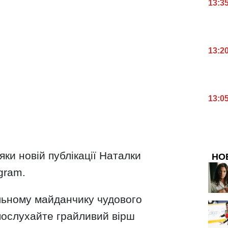
13:3
13:2
13:0
яки новій публікації Наталки
НО
gram.
льному майданчику чудового
послухайте грайливий вірш