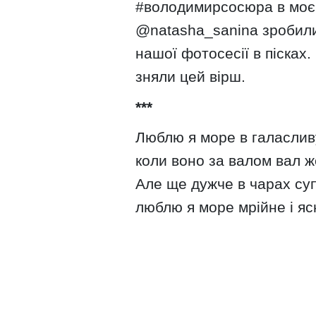
#володимирсосюра в моєм
@natasha_sanina зробили 
нашої фотосесії в пісках
зняли цей вірш.
***
Люблю я море в галаслив
коли воно за валом вал ж
Але ще дужче в чарах су
люблю я море мрійне і яс