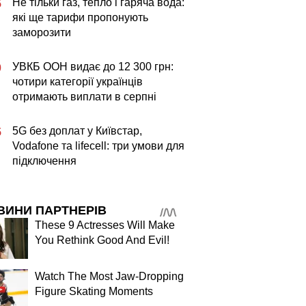
Не тільки газ, тепло і гаряча вода:
5
які ще тарифи пропонують
заморозити
УВКБ ООН видає до 12 300 грн:
0
чотири категорії українців
отримають виплати в серпні
5G без доплат у Київстар,
5
Vodafone та lifecell: три умови для
підключення
ВИНИ ПАРТНЕРІВ
These 9 Actresses Will Make
You Rethink Good And Evil!
Watch The Most Jaw‑Dropping
Figure Skating Moments