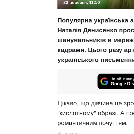
23 вересня, 11:50
Популярна українська ак
Наталія Денисенко про
шанувальників в мережі
кадрами. Цього разу ар
українського письменн
Читайте нас 
Google Dis
Цікаво, що дівчина це зр
"кислотному" образі. А п
романтичним почуттям.