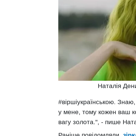
Наталія Ден
#віршіукраїнською. Знаю,
у мене, тому кожен ваш к
вагу золота.", - пише Нат
Раніше повідомляли,
зірк