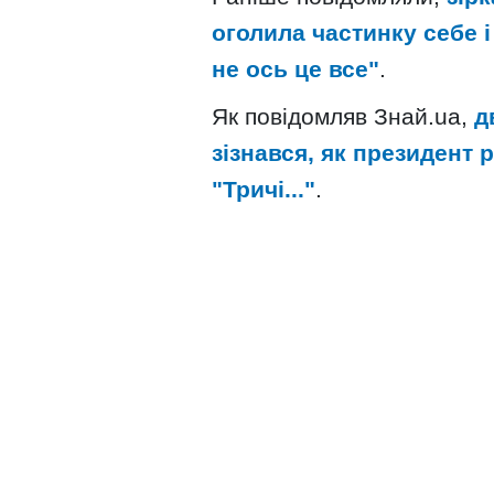
оголила частинку себе і
не ось це все"
.
Як повідомляв Знай.uа,
д
зізнався, як президент 
"Тричі..."
.