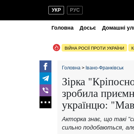
УКР
РУС
Головна
Досьє
Домашні ул
ВІЙНА РОСІЇ ПРОТИ УКРАЇНИ
К
Головна
Івано-Франківськ
Зірка "Кріпосн
зробила приєм
українцю: "Мав
Акторка знає, що такі "с
сильно подобаються, ал