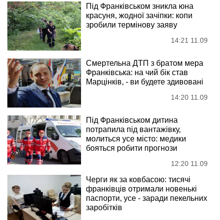
Під Франківськом зникла юна
красуня, жодної зачіпки: копи
зробили термінову заяву
14:21 11.09
Смертельна ДТП з братом мера
Франківська: на чий бік став
Марцінків, - ви будете здивовані
14:20 11.09
Під Франківськом дитина
потрапила під вантажівку,
молиться усе місто: медики
бояться робити прогнози
12:20 11.09
Черги як за ковбасою: тисячі
франківців отримали новенькі
паспорти, усе - заради пекельних
заробітків