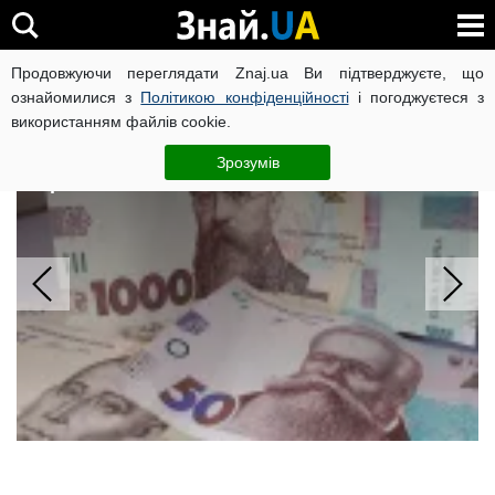
Продовжуючи переглядати Znaj.ua Ви підтверджуєте, що
ВІЙНА РОСІЇ ПРОТИ УКРАЇНИ
КОРОНАВІРУС В УКРАЇНІ І
ознайомилися з
Політикою конфіденційності
і погоджуєтеся з
використанням файлів cookie.
Банки відкрили дані рахунків для
сторонніх сервісів: нові правила з
Зрозумів
серпня