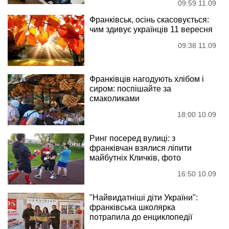
09:59 11.09
Франківськ, осінь скасовується:
чим здивує українців 11 вересня
09:38 11.09
Франківців нагодують хлібом і
сиром: поспішайте за
смаколиками
18:00 10.09
Ринг посеред вулиці: з
франківчан взялися ліпити
майбутніх Кличків, фото
16:50 10.09
"Найвидатніші діти України":
франківська школярка
потрапила до енциклопедії