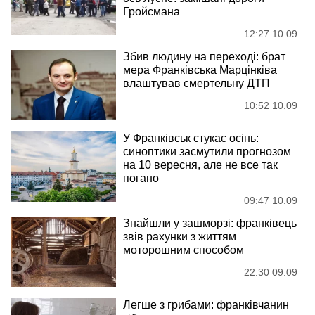
Гройсмана
12:27 10.09
Збив людину на переході: брат
мера Франківська Марцінківа
влаштував смертельну ДТП
10:52 10.09
У Франківськ стукає осінь:
синоптики засмутили прогнозом
на 10 вересня, але не все так
погано
09:47 10.09
Знайшли у зашморзі: франківець
звів рахунки з життям
моторошним способом
22:30 09.09
Легше з грибами: франківчанин