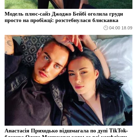
Модель плюс-сайз Джоджо Бейбі оголила груди
просто на пробіжці: розстебнулася блискавка
04:00 18.09
Анастасія Приходько відшмагала по дупі TikTok-
блогера Олега Машуковського: за всі конфлікти