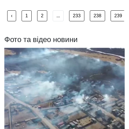
‹
1
2
...
233
238
239
Фото та відео новини