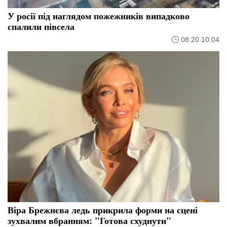
У росії під наглядом пожежників випадково
спалили півсела
08:20 10.04
Віра Брежнєва ледь прикрила форми на сцені
зухвалим вбранням: "Готова схуднути"