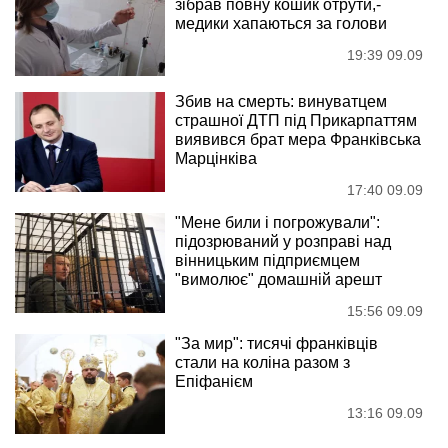
зібрав повну кошик отрути,-
медики хапаються за голови
19:39 09.09
Збив на смерть: винуватцем
страшної ДТП під Прикарпаттям
виявився брат мера Франківська
Марцінківа
17:40 09.09
"Мене били і погрожували":
підозрюваний у розправі над
вінницьким підприємцем
"вимолює" домашній арешт
15:56 09.09
"За мир": тисячі франківців
стали на коліна разом з
Епіфанієм
13:16 09.09