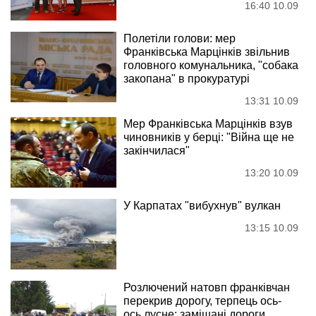
16:40 10.09
Полетіли голови: мер
Франківська Марцінків звільнив
головного комунальника, "собака
закопана" в прокуратурі
13:31 10.09
Мер Франківська Марцінків взув
чиновників у берці: "Війна ще не
закінчилася"
13:20 10.09
У Карпатах "вибухнув" вулкан
13:15 10.09
Розлючений натовп франківчан
перекрив дорогу, терпець ось-
ось лусне: замішані дороги