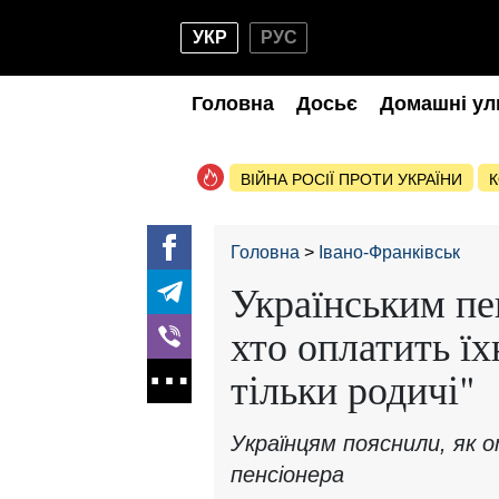
УКР
РУС
Головна
Досьє
Домашні ул
ВІЙНА РОСІЇ ПРОТИ УКРАЇНИ
К
Головна
Івано-Франківськ
Українським пе
хто оплатить їх
тільки родичі"
Українцям пояснили, як
пенсіонера