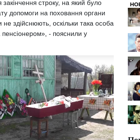
я закінчення строку, на який було
НО
ату допомоги на поховання органи
 не здійснюють, оскільки така особа
 пенсіонером», - пояснили у
По