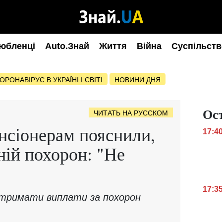
юбленці
Auto.Знай
Життя
Війна
Суспільств
ОРОНАВІРУС В УКРАЇНІ І СВІТІ
НОВИНИ ДНЯ
Ос
ЧИТАТЬ НА РУССКОМ
нсіонерам пояснили,
17:4
ній похорон: "Не
17:3
 отримати виплати за похорон