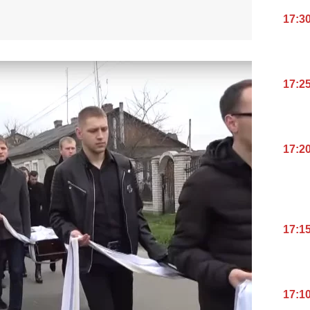
17:3
17:2
17:2
17:1
17:1