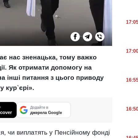
17:0
17:0
ає нас зненацька, тому важко
дії. Як отримати допомогу на
на інші питання з цього приводу
16:5
 кур`єрі».
у
Додайте в
16:5
cover
джерела Google
я, чи виплатять у Пенсійному фонді
16:4