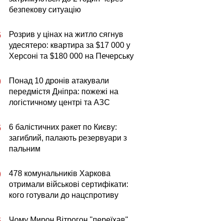
безпекову ситуацію
Розрив у цінах на житло сягнув
5
удесятеро: квартира за $17 000 у
Херсоні та $180 000 на Печерську
Понад 10 дронів атакували
0
передмістя Дніпра: пожежі на
логістичному центрі та АЗС
6 балістичних ракет по Києву:
5
загиблий, палають резервуари з
пальним
478 комунальників Харкова
0
отримали військові сертифікати:
кого готували до нацспротиву
Чому Мирон Вітрогон "переїхав"
5