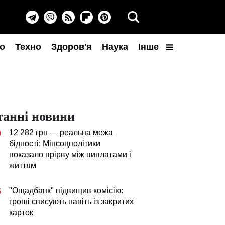
о
Техно
Здоров'я
Наука
Інше
танні новини
12 282 грн — реальна межа
0
бідності: Мінсоцполітики
показало прірву між виплатами і
життям
"Ощадбанк" підвищив комісію:
5
гроші списують навіть із закритих
карток