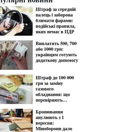
Штраф за середній
палець і заборона
блимати фарами:
водійські правила,
яких немає в ПДР
Виплатять 500, 700
або 1000 грн:
українцям готують
додаткову допомогу
Штраф до 100 000
грн за заміну
газового
обладнання: що
перевіряють
газовики
Бронювання
анулюють з 1
вересня:
Міноборони дало