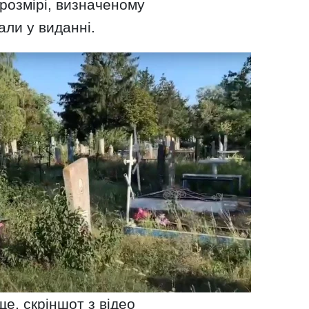
розмірі, визначеному
али у виданні.
е, скріншот з відео