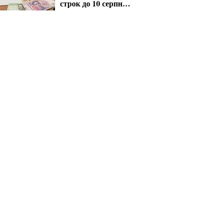
строк до 10 серпня
для критичних
підприємств