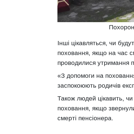
Похорон
Інші цікавляться, чи буду
поховання, якщо на час см
проводилися утримання п
«З допомоги на похованн
заспокоюють родичів екс
Також людей цікавить, ч
поховання, якщо звернулис
смерті пенсіонера.