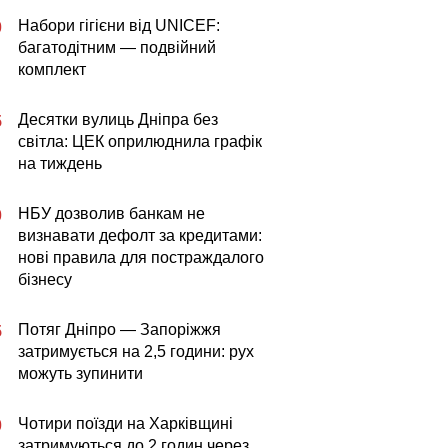
Набори гігієни від UNICEF:
0
багатодітним — подвійний
комплект
Десятки вулиць Дніпра без
5
світла: ЦЕК оприлюднила графік
на тиждень
НБУ дозволив банкам не
0
визнавати дефолт за кредитами:
нові правила для постраждалого
бізнесу
Потяг Дніпро — Запоріжжя
5
затримується на 2,5 години: рух
можуть зупинити
Чотири поїзди на Харківщині
0
затримуються до 2 годин через