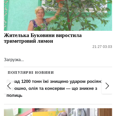
клієнтка "Сільпо"
Як повідомляв портал Знай,
закотила скандал, щоб не надягати маску: "Опудало
жирне"
. Клієнтка "Сільпо" закотила скандал через
маску
середня зарплата українців
Також Знай писав,
перевищила 500 доларів: в яких областях платять
від 20 тис. грн
. Середня зарплата в Україні зросла до
рекордного максимуму
Читайте нас у
Додайте в
Google Discover
джерела Google