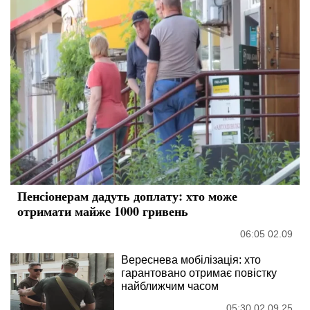
Жителька Буковини виростила
триметровий лимон
21:27 03.03
Загрузка...
ПОПУЛЯРНІ НОВИНИ
Понад 1200 тонн їжі знищено ударом росіян:
борошно, олія та консерви — що зникне з
полиць