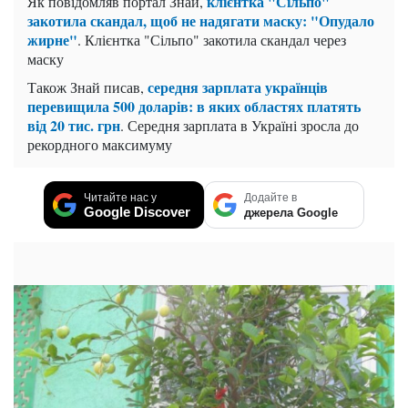
"Метро на Лузанівці дуже збиткове", - коментують
місцеві жителі опублікований знімок.
"І? Де сенсація?", - не розуміють, в чому причина
обурень, інші читачі сторінки.
те українців обурили "очманілі ручки"
Нагадаємо, ч
працівника "Нової пошти": "не моє, не шкода".
З'явилося відео, на якому співробітник неймовірно
недбало поводиться з товаром.