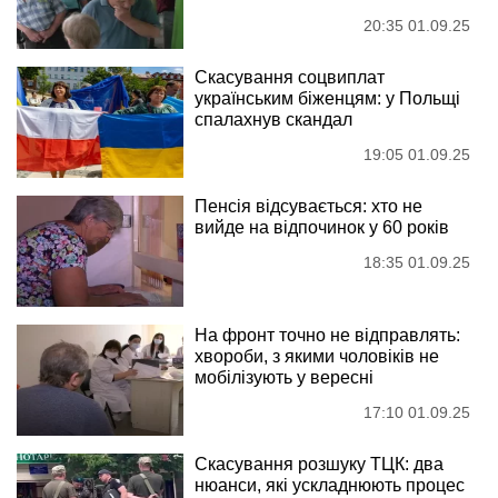
05:30 02.09.25
Який одяг заборонено одягати 2
вересня і чому не можна ходити
босоніж: прикмети та заборони
на Антонія
04:55 02.09.25
"Найголовніший ухилянт - це
держава": військовий
звинуватив владу у провалі
мобілізації
22:30 01.09.25
Якою буде соціальна пенсія в
2026 році
21:05 01.09.25
Пенсіонери ризикують
залишитися без копійки: 5