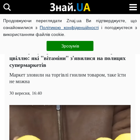
Продовжуючи переглядати Znaj.ua Ви підтверджуєте, що
ВІЙНА РОСІЇ ПРОТИ УКРАЇНИ
КОРОНАВІРУС В УКРАЇНІ І
ознайомилися з
Політикою конфіденційності
і погоджуєтеся з
використанням файлів cookie.
Головна
Івано-Франківськ
ЧИТАТЬ НА РУССКОМ
Зрозумів
Сезон грипу в розпалі, а лимони вже вкрилися
цвіллю: які "вітаміни" з'явилися на полицях
супермаркетів
Маркет зловили на торгівлі гнилим товаром, таке їсти
не можна
30 вересня, 16:40