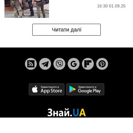
причин, коли виплати скасують
20:35 01.09.25
Скасування соцвиплат
українським біженцям: у Польщі
спалахнув скандал
19:05 01.09.25
Пенсія відсувається: хто не
вийде на відпочинок у 60 років
18:35 01.09.25
На фронт точно не відправлять:
хвороби, з якими чоловіків не
мобілізують у вересні
17:10 01.09.25
Скасування розшуку ТЦК: два