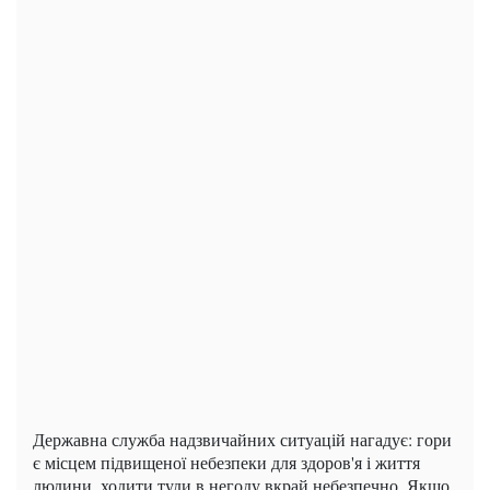
Державна служба надзвичайних ситуацій нагадує: гори
є місцем підвищеної небезпеки для здоров'я і життя
людини, ходити туди в негоду вкрай небезпечно. Якщо