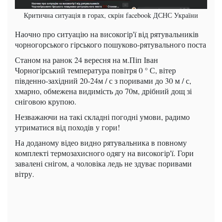
Критична ситуація в горах, скрін facebook ДСНС України
Наочно про ситуацію на високогір'ї від рятувальників
чорногорського гірського пошуково-рятувального поста
Станом на ранок 24 вересня на м.Піп Іван
Чорногірський температура повітря 0 ° С, вітер
південно-західний 20-24м / с з поривами до 30 м / с,
хмарно, обмежена видимість до 70м, дрібний дощ зі
сніговою крупою.
Незважаючи на такі складні погодні умови, радимо
утриматися від походів у гори!
На доданому відео видно рятувальника в повному
комплекті термозахисного одягу на високогір'ї. Гори
завалені снігом, а чоловіка ледь не здуває поривами
вітру.