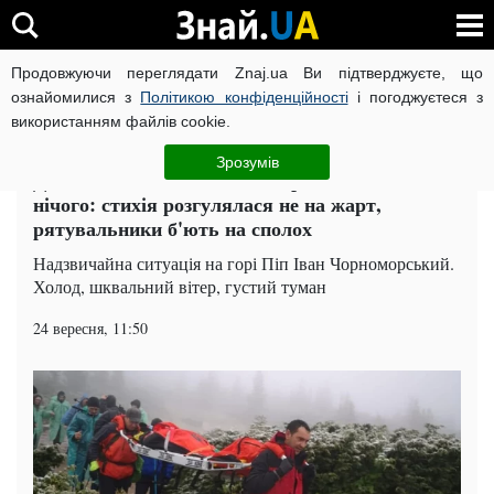
Продовжуючи переглядати Znaj.ua Ви підтверджуєте, що
ВІЙНА РОСІЇ ПРОТИ УКРАЇНИ
КОРОНАВІРУС В УКРАЇНІ І
ознайомилися з
Політикою конфіденційності
і погоджуєтеся з
використанням файлів cookie.
Головна
Івано-Франківськ
ЧИТАТЬ НА РУССКОМ
Зрозумів
Дощ зі снігом і шалений вітер, не видно геть
нічого: стихія розгулялася не на жарт,
рятувальники б'ють на сполох
Надзвичайна ситуація на горі Піп Іван Чорноморський.
Холод, шквальний вітер, густий туман
24 вересня, 11:50