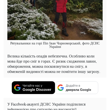
Рятувальники на горі Піп Іван Чорноморський, фото ДСНС
України
Велика кількість опадів небезпечна. Особливо коли
мова йде про сніг в горах. Є ризик сходження лавин,
обмороження, можна посковзнутися на снігу, в
обмеженій видимості можна не помітити іншу загрозу.
Читайте нас у
Додайте в
Google Discover
джерела Google
У Facebook-акаунті ДСНС України поділилися
інформацією про ситуацію на високогір'ї.