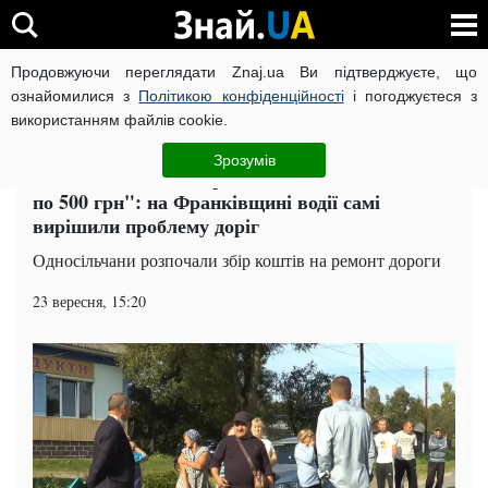
Продовжуючи переглядати Znaj.ua Ви підтверджуєте, що
ВІЙНА РОСІЇ ПРОТИ УКРАЇНИ
КОРОНАВІРУС В УКРАЇНІ І
ознайомилися з
Політикою конфіденційності
і погоджуєтеся з
використанням файлів cookie.
Головна
Івано-Франківськ
ЧИТАТЬ НА РУССКОМ
Зрозумів
"Не можемо 14 км проїхати, з кожної машини -
по 500 грн": на Франківщині водії самі
вирішили проблему доріг
Односільчани розпочали збір коштів на ремонт дороги
23 вересня, 15:20