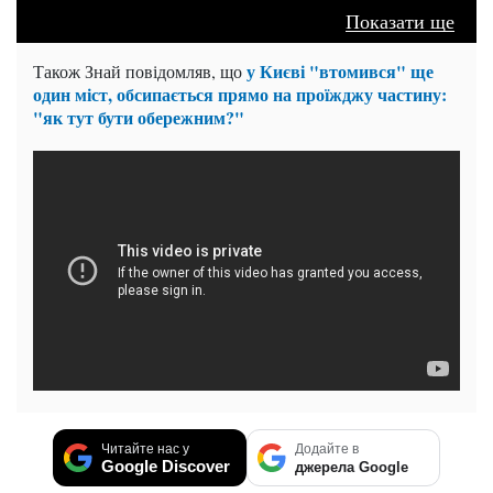
Показати ще
у Києві "втомився" ще
Також Знай повідомляв, що
один міст, обсипається прямо на проїжджу частину:
"як тут бути обережним?"
Читайте нас у
Додайте в
Google Discover
джерела Google