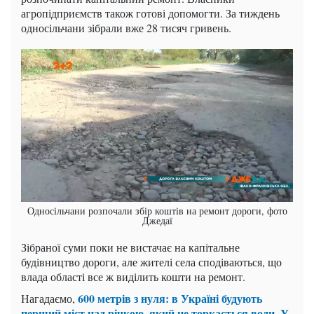
агропідприємств також готові допомогти. За тиждень
односільчани зібрали вже 28 тисяч гривень.
Односільчани розпочали збір коштів на ремонт дороги, фото
Джедаї
Зібраної суми поки не вистачає на капітальне
будівництво дороги, але жителі села сподіваються, що
влада області все ж виділить кошти на ремонт.
600 метрів з нуля: в Україні будують
Нагадаємо,
перший міст над річкою, який не торкається води. У