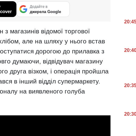
у
Додайте в
cover
джерела Google
20:4
 з магазинів відомої торгової
хлібом, але на шляху у нього встав
 поступатися дорогою до прилавка з
20:4
вго думаючи, відвідувач магазину
го друга візком, і операція пройшла
ався в інший відділ супермаркету.
20:3
рсоналу на виявленого голуба
20:3