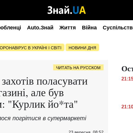
юбленці
Auto.Знай
Життя
Війна
Суспільств
ОРОНАВІРУС В УКРАЇНІ І СВІТІ
НОВИНИ ДНЯ
Ос
ЧИТАТЬ НА РУССКОМ
 захотів поласувати
21:1
азині, але був
м: "Курлик йо*та"
21:1
ося погрітися в супермаркеті
23 вересня, 08:52