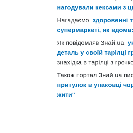
нагодували кексами з ц
Нагадаємо,
здоровенні 
супермаркеті, як вдома:
Як повідомляв Знай.uа,
у
деталь у своїй тарілці г
знахідка в тарілці з греч
Також портал Знай.uа пи
притулок в упаковці чор
жити"