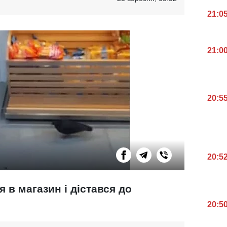
21:0
21:0
20:5
20:5
 в магазин і дістався до
20:5