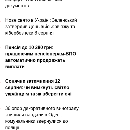
документів
Нове свято в Україні: Зеленський
5
затвердив День військ зв'язку та
кібербезпеки 8 серпня
Пенсія до 10 380 грн:
0
працюючим пенсіонерам-ВПО
автоматично продовжать
виплати
Сонячне затемнення 12
5
серпня: чи вимкнуть світло
українцям та як вберегти очі
36 опор декоративного винограду
0
знищили вандали в Одесі:
комунальники звернулися до
поліції