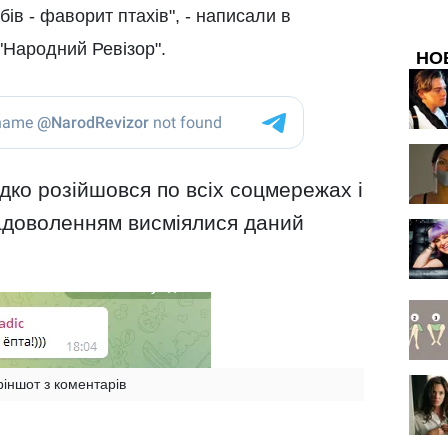
бів - фаворит птахів", - написали в
 "Народний Ревізор".
НО
дко розійшовся по всіх соцмережах і
адоволенням висміялися даний
ріншот з коментарів