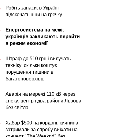
Робіть запаси: в Україні
5
підскочать ціни на гречку
Енергосистема на межі:
0
українців закликають перейти
в режим економії
Штраф до 510 грн і вилучать
5
техніку: скільки коштує
порушення тишини в
багатоповерхівці
Аварія на мережі 110 кВ через
2
спеку: центр і два райони Львова
без світла
Хабар $500 на кордоні: киянина
0
затримали за спробу виїхати на
концерт "The Weeknd" без