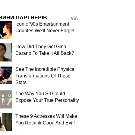
ВИНИ ПАРТНЕРІВ
Iconic '90s Entertainment
Couples We'll Never Forget
How Did They Get Gina
Carano To Take It All Back?
See The Incredible Physical
Transformations Of These
Stars
The Way You Sit Could
Expose Your True Personality
These 9 Actresses Will Make
You Rethink Good And Evil!