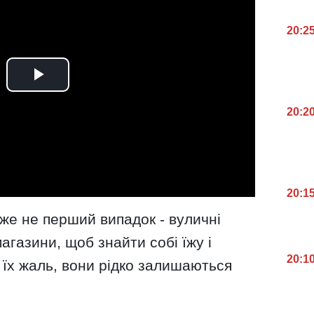
20:2
20:2
20:1
же не перший випадок - вуличні
агазини, щоб знайти собі їжу і
20:1
а їх жаль, вони рідко залишаються