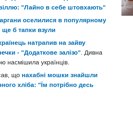
віллю: "Лайно в себе штовхають"
таргани оселилися в популярному
 ще б тапки взули
країнець натрапив на зайву
речки - "Додаткове залізо"
. Дивна
кою насмішила українців.
сав, що
нахабні мошки знайшли
ного хліба: "Їм потрібно десь