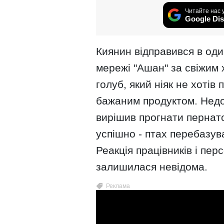
Читайте нас 
Google Dis
Киянин відправився в один
мережі "Ашан" за свіжим 
голуб, який ніяк не хотів
бажаним продуктом. Недо
вирішив прогнати пернато
успішно - птах перебазув
Реакція працівників і пе
залишилася невідома.