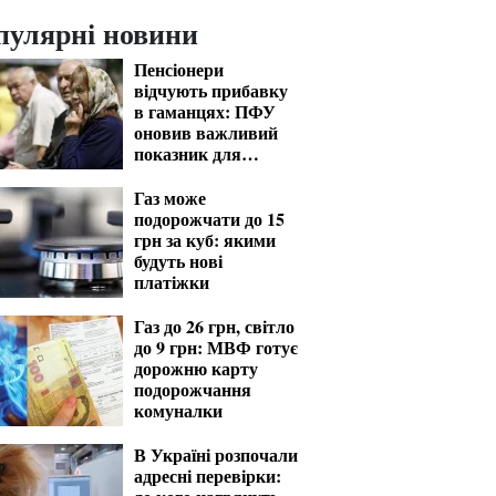
пулярні новини
Пенсіонери
відчують прибавку
в гаманцях: ПФУ
оновив важливий
показник для
розрахунку виплат
Газ може
подорожчати до 15
грн за куб: якими
будуть нові
платіжки
Газ до 26 грн, світло
до 9 грн: МВФ готує
дорожню карту
подорожчання
комуналки
В Україні розпочали
адресні перевірки: