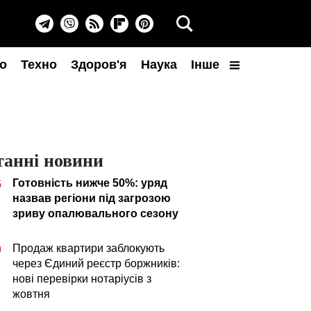
о
Техно
Здоров'я
Наука
Інше
танні новини
Готовність нижче 50%: уряд
5
назвав регіони під загрозою
зриву опалювального сезону
Продаж квартири заблокують
0
через Єдиний реєстр боржників:
нові перевірки нотаріусів з
жовтня