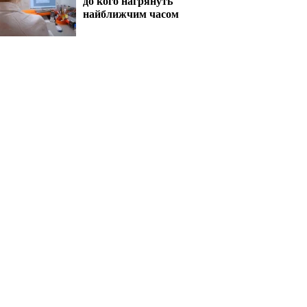
до кого нагрянуть
найближчим часом