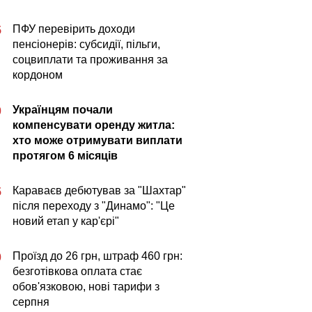
ПФУ перевірить доходи
5
пенсіонерів: субсидії, пільги,
соцвиплати та проживання за
кордоном
Українцям почали
0
компенсувати оренду житла:
хто може отримувати виплати
протягом 6 місяців
Караваєв дебютував за "Шахтар"
5
після переходу з "Динамо": "Це
новий етап у кар'єрі"
Проїзд до 26 грн, штраф 460 грн:
0
безготівкова оплата стає
обов'язковою, нові тарифи з
серпня