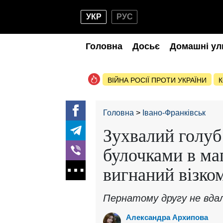
УКР
РУС
Головна
Досьє
Домашні ул
ВІЙНА РОСІЇ ПРОТИ УКРАЇНИ
К
Головна
Івано-Франківськ
Зухвалий голуб
булочками в маг
вигнаний візко
Пернатому другу не вдал
Александра Архипова