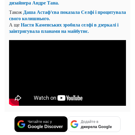
дизайнера Андре Тана.
Даша Астаф'єва показала Селфі і процитувала
Також
свого колишнього.
Настя Каменських зробила селфі в дзеркалі і
А ще
заінтригувала планами на майбутнє.
Читайте нас у
Додайте в
Google Discover
джерела Google