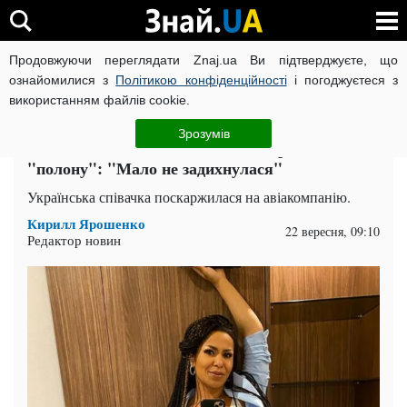
Продовжуючи переглядати Znaj.ua Ви підтверджуєте, що
ВІЙНА РОСІЇ ПРОТИ УКРАЇНИ
КОРОНАВІРУС В УКРАЇНІ І
ознайомилися з
Політикою конфіденційності
і погоджуєтеся з
використанням файлів cookie.
Головна
Івано-Франківськ
ЧИТАТЬ НА РУССКОМ
Зрозумів
Співачка Гайтана ошелешила подробицями з
"полону": "Мало не задихнулася"
Українська співачка поскаржилася на авіакомпанію.
Кирилл Ярошенко
22 вересня, 09:10
Редактор новин