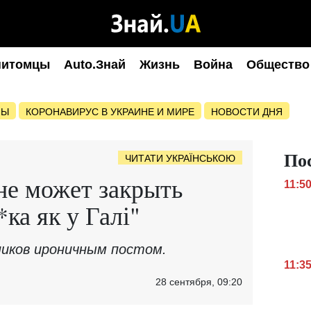
питомцы
Auto.Знай
Жизнь
Война
Общество
НЫ
КОРОНАВИРУС В УКРАИНЕ И МИРЕ
НОВОСТИ ДНЯ
По
ЧИТАТИ УКРАЇНСЬКОЮ
не может закрыть
11:5
*ка як у Галі"
ников ироничным постом.
11:3
28 сентября, 09:20