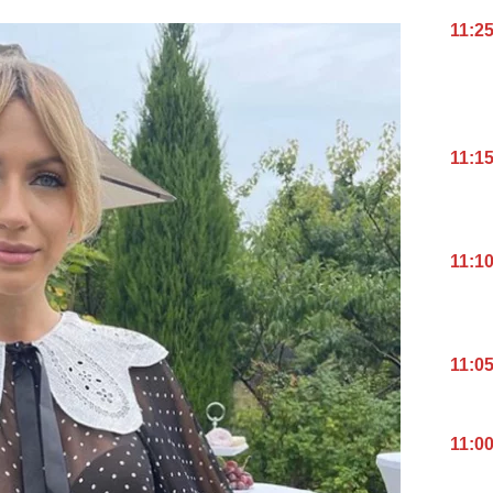
11:2
11:1
11:1
11:0
11:0