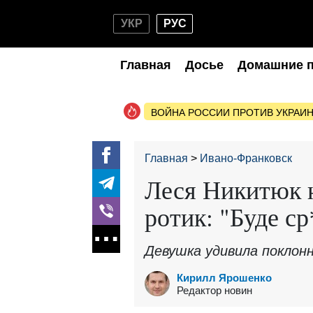
УКР
РУС
Главная
Досье
Домашние 
ВОЙНА РОССИИ ПРОТИВ УКРАИ
Главная
Ивано-Франковск
Леся Никитюк 
ротик: "Буде ср
Девушка удивила поклон
Кирилл Ярошенко
Редактор новин