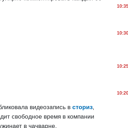
10:3
10:3
10:2
10:2
бликовала видеозапись в
сториз
,
одит свободное время в компании
ужинает в чачварне.