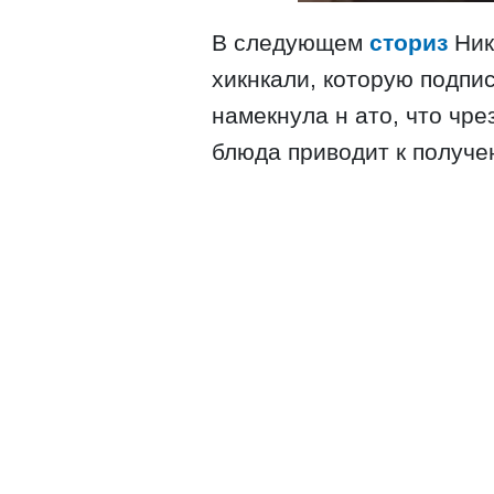
В следующем
сториз
Ник
хикнкали, которую подпи
намекнула н ато, что чр
блюда приводит к получе