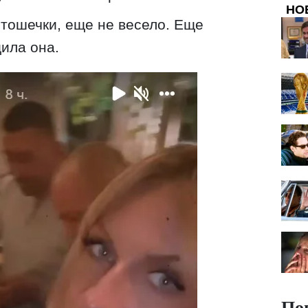
НО
тошечки, еще не весело. Еще
щила она.
По