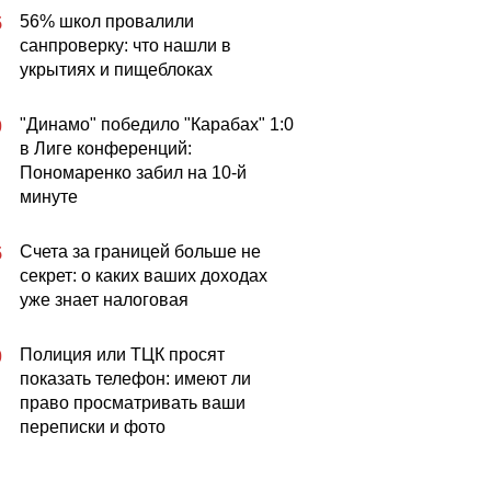
56% школ провалили
5
санпроверку: что нашли в
укрытиях и пищеблоках
"Динамо" победило "Карабах" 1:0
0
в Лиге конференций:
Пономаренко забил на 10-й
минуте
Счета за границей больше не
5
секрет: о каких ваших доходах
уже знает налоговая
Полиция или ТЦК просят
0
показать телефон: имеют ли
право просматривать ваши
переписки и фото