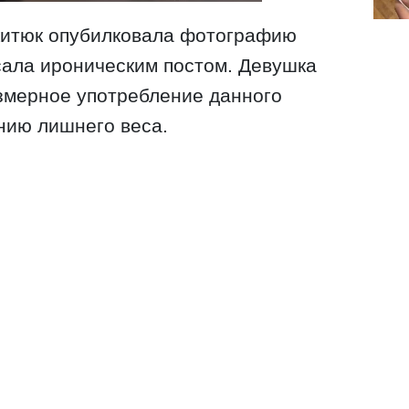
итюк опубилковала фотографию
сала ироническим постом. Девушка
езмерное употребление данного
нию лишнего веса.