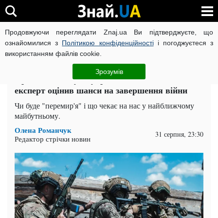
Продовжуючи переглядати Znaj.ua Ви підтверджуєте, що
ВІЙНА РОСІЇ ПРОТИ УКРАЇНИ
КОРОНАВІРУС В УКРАЇНІ І
ознайомилися з
Політикою конфіденційності
і погоджуєтеся з
використанням файлів cookie.
Головна
Івано-Франківськ
ЧИТАТЬ НА РУССКОМ
Зрозумів
Приголомшив усіх українців: військовий
експерт оцінив шанси на завершення війни
Чи буде "перемир'я" і що чекає на нас у найближчому
майбутньому.
Олена Романчук
31 серпня, 23:30
Редактор стрічки новин