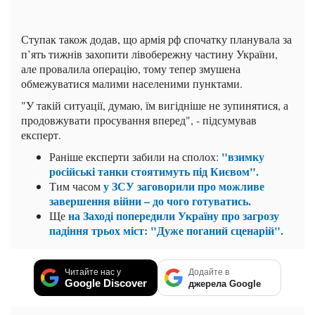
Ступак також додав, що армія рф спочатку планувала за
п’ять тижнів захопити лівобережну частину України,
але провалила операцію, тому тепер змушена
обмежуватися малими населеними пунктами.
"У такій ситуації, думаю, їм вигідніше не зупинятися, а
продовжувати просування вперед", - підсумував
експерт.
"взимку
Раніше експерти забили на сполох:
російські танки стоятимуть під Києвом".
у ЗСУ заговорили про можливе
Тим часом
завершення війни – до чого готуватись.
на Заході попередили Україну про загрозу
Ще
падіння трьох міст: "Дуже поганий сценарій".
Читайте нас у
Додайте в
Google Discover
джерела Google