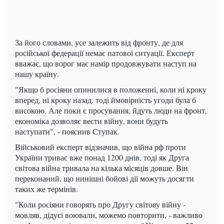
За його словами, усе залежить від фронту, де для
російської федерації немає патової ситуації. Експерт
вважає, що ворог має намір продовжувати наступ на
нашу країну.
"Якщо б росіяни опинилися в положенні, коли ні кроку
вперед, ні кроку назад, тоді ймовірність угоди була б
високою. Але поки є просування, йдуть люди на фронт,
економіка дозволяє вести війну, вони будуть
наступати", - пояснив Ступак.
Військовий експерт відзначив, що війна рф проти
України триває вже понад 1200 днів, тоді як Друга
світова війна тривала на кілька місяців довше. Він
переконаний, що нинішні бойові дії можуть досягти
таких же термінів.
"Коли росіяни говорять про Другу світову війну -
мовляв, дідусі воювали, можемо повторити, - важливо