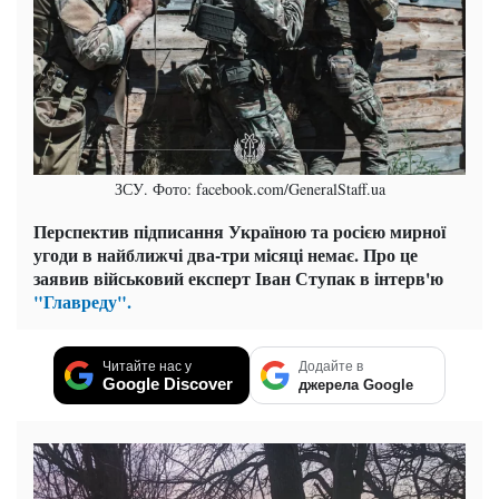
ЗСУ. Фото: facebook.com/GeneralStaff.ua
Перспектив підписання Україною та росією мирної
угоди в найближчі два-три місяці немає. Про це
заявив військовий експерт Іван Ступак в інтерв'ю
"Главреду".
Читайте нас у
Додайте в
Google Discover
джерела Google