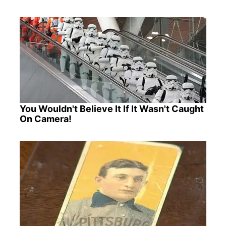
You Wouldn't Believe It If It Wasn't Caught
On Camera!