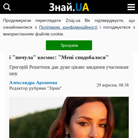
Продовжуючи переглядати Znaj.ua Ви підтверджуєте, що
ВІЙНА РОСІЇ ПРОТИ УКРАЇНИ
КОРОНАВІРУС В УКРАЇНІ І
ознайомилися з
Політикою конфіденційності
і погоджуєтеся з
використанням файлів cookie.
Головна
Івано-Франківськ
ЧИТАТЬ НА РУССКОМ
Зрозумів
"Холостячка" Злата Огнєвіч помацала лисого
і "почула" космос: "Мені сподобалося"
Григорій Решетник дав дуже цікаве завдання учасникам
шоу
Александра Архипова
29 вересня, 08:38
Редактор рубрики "Зірки"