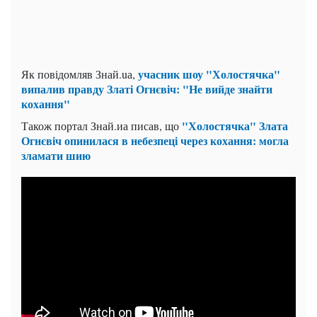
учасник шоу "Холостячка"
Як повідомляв Знай.uа,
випалив правду Златі Огнєвіч: "Не вийде знайти
кохання"
"Холостячка" Злата
Також портал Знай.иа писав, що
Огнєвіч опинилася в небезпеці через кохання: могла
зламати шию