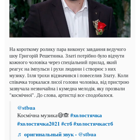
На короткому ролику пара виконує завдання ведучого
шоу Григорій Решетника. Златі потрібно було відчути
кожного чоловіка через спеціальний прилад, який
реагує на імпульси і рухи людини і створює з них
музику. Ілля трохи відзначився і повеселив Злату. Коли
співачка торкалася лисої голови чоловіка, від пристрою
зазвучала незвичайна і кумедна мелодія, яку прозвали
"космічної". До слова, артистці все сподобалося.
@stbua
#холостячка
Космічна музика😅🙈
#холостячка2021
#стб
#холостячкастб
♬ оригинальный звук - @stbua