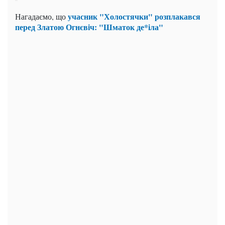
учасник "Холостячки" розплакався
Нагадаємо, що
перед Златою Огнєвіч: "Шматок де*іла"