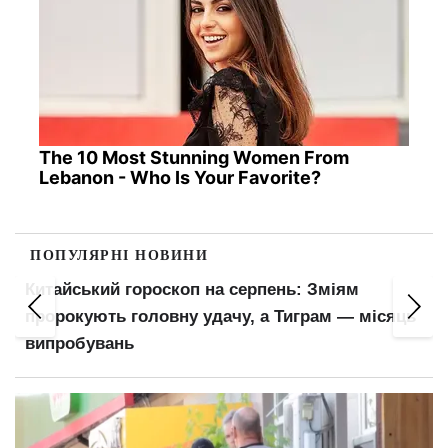
The 10 Most Stunning Women From
Lebanon - Who Is Your Favorite?
ПОПУЛЯРНІ НОВИНИ
Пенсіонери відчують прибавку в гаманцях:
ПФУ оновив важливий показник для
розрахунку виплат