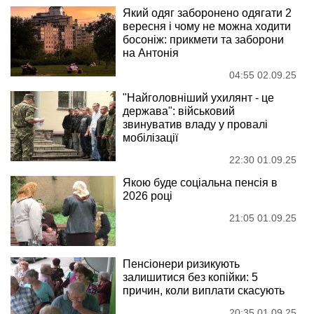
Який одяг заборонено одягати 2
вересня і чому не можна ходити
босоніж: прикмети та заборони
на Антонія
04:55 02.09.25
"Найголовніший ухилянт - це
держава": військовий
звинуватив владу у провалі
мобілізації
22:30 01.09.25
Якою буде соціальна пенсія в
2026 році
21:05 01.09.25
Пенсіонери ризикують
залишитися без копійки: 5
причин, коли виплати скасують
20:35 01.09.25