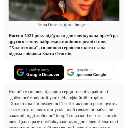
Злата Огнєвіч, фото: Instagram
Восени 2021 року відбулася довгоочікувана прем'єра
другого сезону найромантичнішого реаліті-шоу
"Холостячка", головною героїнею якого стала
відома співачка Злата Огнєвіч.
Читайте нас у
Додайте в
Google Discover
джерела Google
Новий сезон шоу підкорив серця тисячі українців і
здобув неймовірний успіх. На офіційній сторінці
"Холостячки" в Instagram і TikTok активно розміщують
фрагменти перших випусків, щоб глядачі не забували
важливі події любовної історії співачки і всіх учасників
шоу. Цього разу опублікували кумедне відео зі Златою і
учасником проекту бізнесменом Іллею Закорецьким.